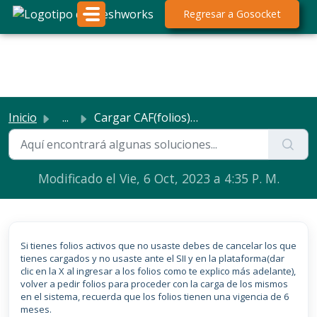
Saltar al contenido principal
;
Regresar a Gosocket
Inicio
...
Cargar CAF(folios) vencidos ioFacturo Chile
Cargar CAF(folios) vencidos
ioFacturo Chile
Modificado el Vie, 6 Oct, 2023 a 4:35 P. M.
Si tienes folios activos que no usaste debes de cancelar los que
tienes cargados y no usaste ante el SII y en la plataforma(dar
clic en la X al ingresar a los folios como te explico más adelante),
volver a pedir folios para proceder con la carga de los mismos
en el sistema, recuerda que los folios tienen una vigencia de 6
meses.