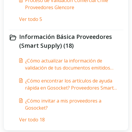
Proceso de Validación Comercial Chile
Proveedores Glencore
Ver todo 5
Información Básica Proveedores
(Smart Supply) (18)
¿Cómo actualizar la información de
validación de tus documentos emitidos
(Orden de compra, número de tienda,
¿Cómo encontrar los artículos de ayuda
proveedor y más)?
rápida en Gosocket? Proveedores Smart
Supply
¿Cómo invitar a mis proveedores a
Gosocket?
Ver todo 18