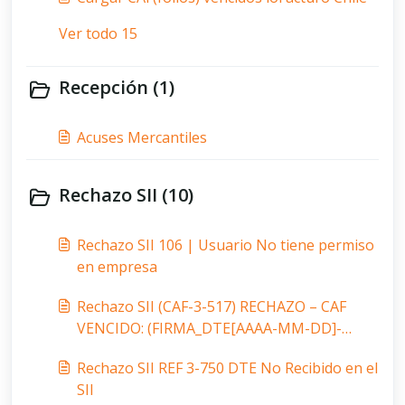
Ver todo 15
Recepción (1)
Acuses Mercantiles
Rechazo SII (10)
Rechazo SII 106 | Usuario No tiene permiso
en empresa
Rechazo SII (CAF-3-517) RECHAZO – CAF
VENCIDO: (FIRMA_DTE[AAAA-MM-DD]-
CAF[AAAA-MM-DD])> 18 MESES. A PARTIR
Rechazo SII REF 3-750 DTE No Recibido en el
DEL 01.07.2018 EL PLAZO SERÁ DE 6 MESES
SII