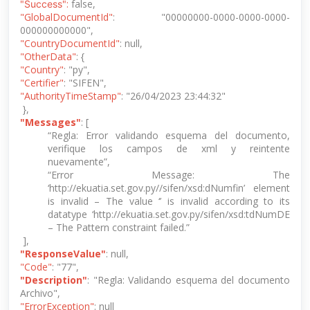
:
false,
"Success"
"GlobalDocumentId"
: "00000000-0000-0000-0000-
000000000000",
"CountryDocumentId"
: null,
"OtherData"
: {
"Country"
: "py",
"Certifier"
: "SIFEN",
"AuthorityTimeStamp"
: "26/04/2023 23:44:32"
},
"Messages"
: [
“Regla: Error validando esquema del documento,
verifique los campos de xml y reintente
nuevamente”,
“Error Message: The
‘http://ekuatia.set.gov.py//sifen/xsd:dNumfin’ element
is invalid – The value ‘’ is invalid according to its
datatype ‘http://ekuatia.set.gov.py/sifen/xsd:tdNumDE
– The Pattern constraint failed.”
],
"ResponseValue"
: null,
"Code"
: "77",
"Description"
: "Regla: Validando esquema del documento
Archivo",
"ErrorException"
: null