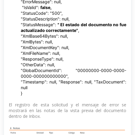
"ErrorMessage": null,
"IsValid":
false,
"StatusCode": "500",
"StatusDescription": null,
"StatusMessage":
" El estado del documento no fue
actualizado correctamente"
,
"XmlBase64Bytes": null,
"XmlBytes": null,
"XmlDocumentKey": null,
"XmlFileName": null,
"ResponseType": null,
"OtherData": null,
"GlobalDocumentId": "00000000-0000-0000-
0000-000000000000",
"Timestamp": null, "Response": null, "TaxDocument":
null
}
El registro de esta solicitud y el mensaje de error se
mostrará en las notas de la vista previa del documento
dentro de Inbox.