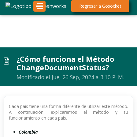
Saltar al contenido principal
;
Regresar a Gosocket
¿Cómo funciona el Método
ChangeDocumentStatus?
Modificado el Jue, 26 Sep, 2024 a 3:10 P. M.
Cada país tiene una forma diferente de utilizar este método.
A continuación, explicaremos el método y su
funcionamiento en cada país.
Colombia