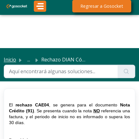
Saltar al contenido principal
;
Regresar a Gosocket
Rechazo DIAN Código CAE04
Inicio
...
Rechazo DIAN Código CAE04
Modificado el Sab, 31 Ene a 1:12 P. M.
El
rechazo CAE04
, se genera para el documento
Nota
Crédito (91)
. Se presenta cuando la nota
NO
referencia una
factura, y el periodo de inicio no es informado o supera los
30 días.